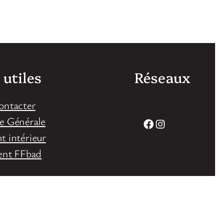
 utiles
Réseaux
ontacter
e Générale
Facebook
Instagram
 intérieur
ent FFbad