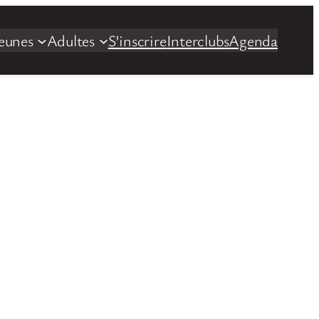
eunes
Adultes
S’inscrire
Interclubs
Agenda