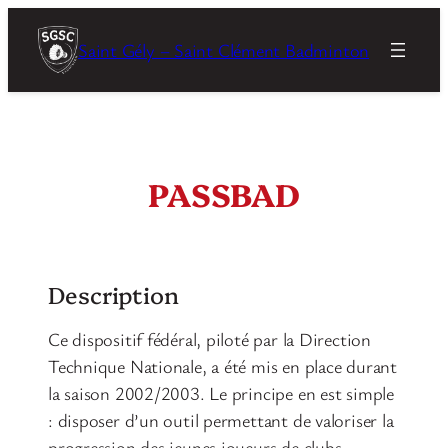
Aller
au
Saint Gély – Saint Clément Badminton
contenu
PASSBAD
Description
Ce dispositif fédéral, piloté par la Direction
Technique Nationale, a été mis en place durant
la saison 2002/2003. Le principe en est simple
: disposer d’un outil permettant de valoriser la
progression des jeunes joueurs de clubs.