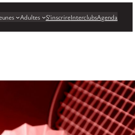
eunes
Adultes
S’inscrire
Interclubs
Agenda